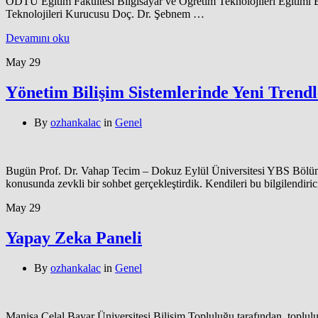
ODTÜ Eğitim Fakültesi Bilgisayar ve Öğretim Teknolojileri Eğitimi B
Teknolojileri Kurucusu Doç. Dr. Şebnem …
Devamını oku
May
29
Yönetim Bilişim Sistemlerinde Yeni Trend
By
ozhankalac
in
Genel
Bugün Prof. Dr. Vahap Tecim – Dokuz Eylül Üniversitesi YBS Bölüm 
konusunda zevkli bir sohbet gerçekleştirdik. Kendileri bu bilgilendiri
May
29
Yapay Zeka Paneli
By
ozhankalac
in
Genel
Manisa Celal Bayar Üniversitesi Bilişim Topluluğu tarafından, toplu