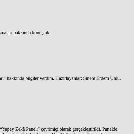
şmaları hakkında konuştuk.
ı” hakkında bilgiler verdim. Hazırlayanlar: Sinem Erdem Ünlü,
Yapay Zekâ Paneli” çevrimiçi olarak gerçekleştirildi. Panelde,