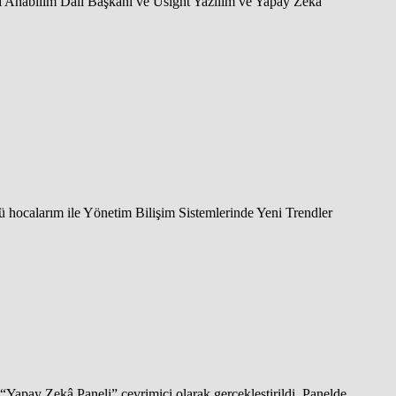
mi Anabilim Dalı Başkanı ve Usight Yazılım ve Yapay Zeka
ocalarım ile Yönetim Bilişim Sistemlerinde Yeni Trendler
Yapay Zekâ Paneli” çevrimiçi olarak gerçekleştirildi. Panelde,