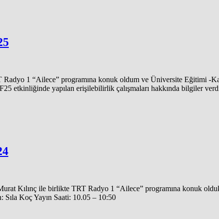
25
adyo 1 “Ailece” programına konuk oldum ve Üniversite Eğitimi -Kariy
 etkinliğinde yapılan erişilebilirlik çalışmaları hakkında bilgiler ve
24
rat Kılınç ile birlikte TRT Radyo 1 “Ailece” programına konuk olduk
 Sıla Koç Yayın Saati: 10.05 – 10:50