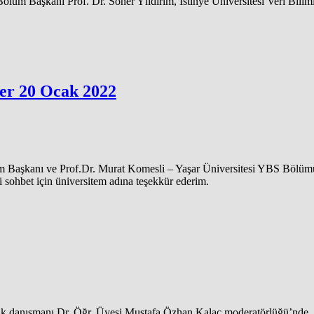
ölüm Başkanı Prof. Dr. Soner Yıldırım, İstinye Üniversitesi Veri Bili
ler 20 Ocak 2022
Başkanı ve Prof.Dr. Murat Komesli – Yaşar Üniversitesi YBS Bölümü h
ci sohbet için üniversitem adına teşekkür ederim.
luk danışmanı Dr. Öğr. Üyesi Mustafa Özhan Kalaç moderatörlüğü’nde, “