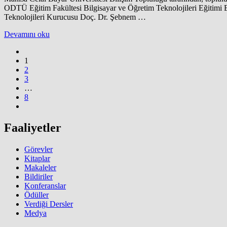
ODTÜ Eğitim Fakültesi Bilgisayar ve Öğretim Teknolojileri Eğitimi B
Teknolojileri Kurucusu Doç. Dr. Şebnem …
Devamını oku
1
2
3
…
8
Faaliyetler
Görevler
Kitaplar
Makaleler
Bildiriler
Konferanslar
Ödüller
Verdiği Dersler
Medya