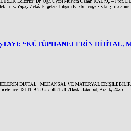
ditörler: Dr. Öğr. Üyesi Mustafa Özhan KALAÇ – Prof. Dr. Vah
lebilirlik, Yapay Zekâ, Engelsiz Bilişim Kitabın engelsiz bilişim alanı
ŞTAYI: “KÜTÜPHANELERİN DİJİTAL,
İN DİJİTAL, MEKANSAL VE MATERYAL ERİŞİLEBİLİRLİĞİ ” Ed
celemee- ISBN: 978-625-5884-78-7Baskı: İstanbul, Aralık, 2025