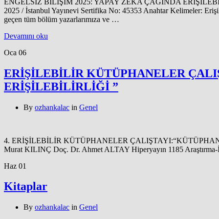
ENGELSİZ BİLİŞİM 2025: YAPAY ZEKA ÇAĞINDA ERİŞİLEBİLİRLİK E
2025 / İstanbul Yayınevi Sertifika No: 45353 Anahtar Kelimeler: Erişi
geçen tüm bölüm yazarlarımıza ve …
Devamını oku
Oca
06
ERİŞİLEBİLİR KÜTÜPHANELER ÇALI
ERİŞİLEBİLİRLİĞİ ”
By
ozhankalac
in
Genel
4. ERİŞİLEBİLİR KÜTÜPHANELER ÇALIŞTAYI:“KÜTÜPHANELER
Murat KILINÇ Doç. Dr. Ahmet ALTAY Hiperyayın 1185 Araştırma-İn
Haz
01
Kitaplar
By
ozhankalac
in
Genel