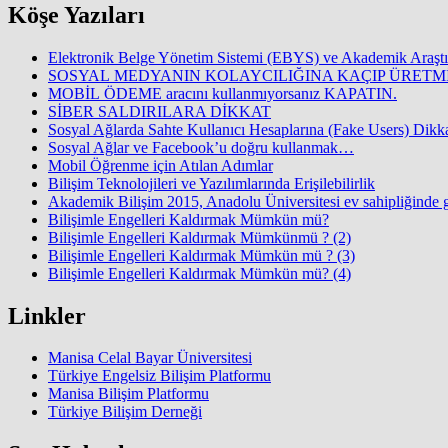
Köşe Yazıları
Elektronik Belge Yönetim Sistemi (EBYS) ve Akademik Araştı
SOSYAL MEDYANIN KOLAYCILIĞINA KAÇIP ÜRET
MOBİL ÖDEME aracını kullanmıyorsanız KAPATIN.
SİBER SALDIRILARA DİKKAT
Sosyal Ağlarda Sahte Kullanıcı Hesaplarına (Fake Users) Dikkat
Sosyal Ağlar ve Facebook’u doğru kullanmak…
Mobil Öğrenme için Atılan Adımlar
Bilişim Teknolojileri ve Yazılımlarında Erişilebilirlik
Akademik Bilişim 2015, Anadolu Üniversitesi ev sahipliğinde
Bilişimle Engelleri Kaldırmak Mümkün mü?
Bilişimle Engelleri Kaldırmak Mümkünmü ? (2)
Bilişimle Engelleri Kaldırmak Mümkün mü ? (3)
Bilişimle Engelleri Kaldırmak Mümkün mü? (4)
Linkler
Manisa Celal Bayar Üniversitesi
Türkiye Engelsiz Bilişim Platformu
Manisa Bilişim Platformu
Türkiye Bilişim Derneği