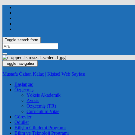
Toggle search form
Search
for:
Toggle navigation
Mustafa Özhan Kalaç | Kişisel Web Sayfası
Başlangıç
Özgeçmiş
Yöksis Akademik
Avesis
Özgeçmiş (TR)
Curriculum Vitae
Görevler
Ödüller
Bilişim Gündemi Programı
Bilim ve Teknoloji Programı