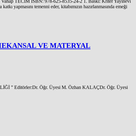
ap TECİM ISBN: 978-625-8535-24-2 1. Baskı: Kriter Yayınevi
nda katkı yapmasını temenni eder, kitabımızın hazırlanmasında emeği
 MEKANSAL VE MATERYAL
itörler:Dr. Öğr. Üyesi M. Özhan KALAÇDr. Öğr. Üyesi