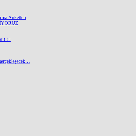
rma Anketleri
MİYORUZ
 ! ! !
 gerçekleşecek…