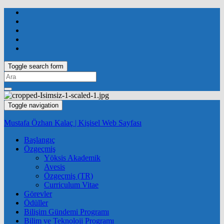
Toggle search form
Search
for:
Toggle navigation
Mustafa Özhan Kalaç | Kişisel Web Sayfası
Başlangıç
Özgeçmiş
Yöksis Akademik
Avesis
Özgeçmiş (TR)
Curriculum Vitae
Görevler
Ödüller
Bilişim Gündemi Programı
Bilim ve Teknoloji Programı