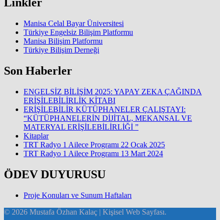
Linkler
Manisa Celal Bayar Üniversitesi
Türkiye Engelsiz Bilişim Platformu
Manisa Bilişim Platformu
Türkiye Bilişim Derneği
Son Haberler
ENGELSİZ BİLİŞİM 2025: YAPAY ZEKA ÇAĞINDA
ERİŞİLEBİLİRLİK KİTABI
ERİŞİLEBİLİR KÜTÜPHANELER ÇALIŞTAYI:
“KÜTÜPHANELERİN DİJİTAL, MEKANSAL VE
MATERYAL ERİŞİLEBİLİRLİĞİ ”
Kitaplar
TRT Radyo 1 Ailece Programı 22 Ocak 2025
TRT Radyo 1 Ailece Programı 13 Mart 2024
ÖDEV DUYURUSU
Proje Konuları ve Sunum Haftaları
© 2026 Mustafa Özhan Kalaç | Kişisel Web Sayfası.