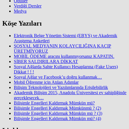
Ödüller
Verdiği Dersler
Medya
Köşe Yazıları
Elektronik Belge Yönetim Sistemi (EBYS) ve Akademik
Araştırma Anketleri
SOSYAL MEDYANIN KOLAYCILIĞINA KAÇIP
ÜRETMİYORUZ
MOBİL ÖDEME aracını kullanmıyorsanız KAPATIN.
SİBER SALDIRILARA DİKKAT
Sosyal Ağlarda Sahte Kullanıcı Hesaplarına (Fake Users)
Dikkat ! ! !
Sosyal Ağlar ve Facebook’u doğru kullanmak…
Mobil Öğrenme için Atılan Adımlar
Bilişim Teknolojileri ve Yazılımlarında Erişilebilirlik
Akademik Bilişim 2015, Anadolu Üniversitesi ev sahipliğinde
gerçekleşecek…
Bilişimle Engelleri Kaldırmak Mümkün mü?
Bilişimle Engelleri Kaldırmak Mümkünmü ? (2)
Bilişimle Engelleri Kaldırmak Mümkün mü ? (3)
Bilişimle Engelleri Kaldırmak Mümkün mü? (4)