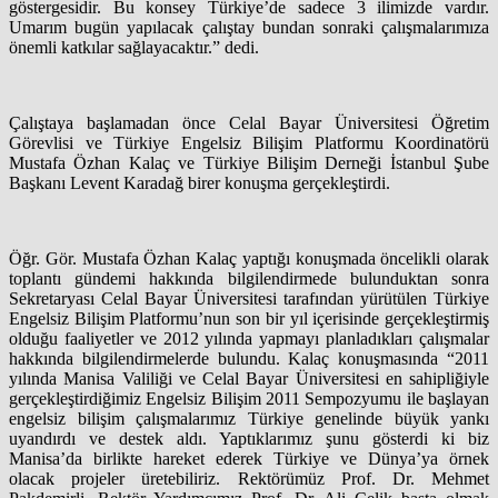
göstergesidir. Bu konsey Türkiye’de sadece 3 ilimizde vardır.
Umarım bugün yapılacak çalıştay bundan sonraki çalışmalarımıza
önemli katkılar sağlayacaktır.” dedi.
Çalıştaya başlamadan önce Celal Bayar Üniversitesi Öğretim
Görevlisi ve Türkiye Engelsiz Bilişim Platformu Koordinatörü
Mustafa Özhan Kalaç ve Türkiye Bilişim Derneği İstanbul Şube
Başkanı Levent Karadağ birer konuşma gerçekleştirdi.
Öğr. Gör. Mustafa Özhan Kalaç yaptığı konuşmada öncelikli olarak
toplantı gündemi hakkında bilgilendirmede bulunduktan sonra
Sekretaryası Celal Bayar Üniversitesi tarafından yürütülen Türkiye
Engelsiz Bilişim Platformu’nun son bir yıl içerisinde gerçekleştirmiş
olduğu faaliyetler ve 2012 yılında yapmayı planladıkları çalışmalar
hakkında bilgilendirmelerde bulundu. Kalaç konuşmasında “2011
yılında Manisa Valiliği ve Celal Bayar Üniversitesi en sahipliğiyle
gerçekleştirdiğimiz Engelsiz Bilişim 2011 Sempozyumu ile başlayan
engelsiz bilişim çalışmalarımız Türkiye genelinde büyük yankı
uyandırdı ve destek aldı. Yaptıklarımız şunu gösterdi ki biz
Manisa’da birlikte hareket ederek Türkiye ve Dünya’ya örnek
olacak projeler üretebiliriz. Rektörümüz Prof. Dr. Mehmet