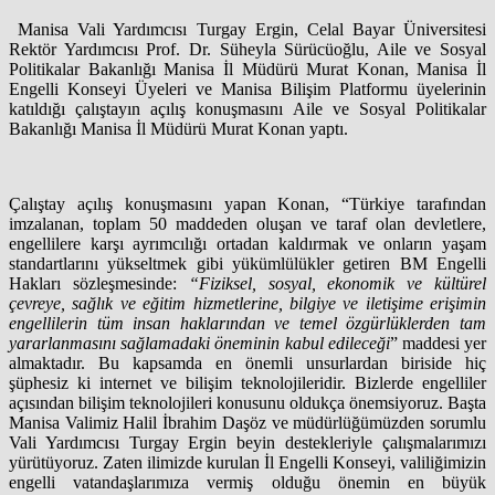
Manisa Vali Yardımcısı Turgay Ergin, Celal Bayar Üniversitesi
Rektör Yardımcısı Prof. Dr. Süheyla Sürücüoğlu, Aile ve Sosyal
Politikalar Bakanlığı Manisa İl Müdürü Murat Konan, Manisa İl
Engelli Konseyi Üyeleri ve Manisa Bilişim Platformu üyelerinin
katıldığı çalıştayın açılış konuşmasını Aile ve Sosyal Politikalar
Bakanlığı Manisa İl Müdürü Murat Konan yaptı.
Çalıştay açılış konuşmasını yapan Konan, “Türkiye tarafından
imzalanan, toplam 50 maddeden oluşan ve taraf olan devletlere,
engellilere karşı ayrımcılığı ortadan kaldırmak ve onların yaşam
standartlarını yükseltmek gibi yükümlülükler getiren BM Engelli
Hakları sözleşmesinde:
“Fiziksel, sosyal, ekonomik ve kültürel
çevreye, sağlık ve eğitim hizmetlerine, bilgiye ve iletişime erişimin
engellilerin tüm insan haklarından ve temel özgürlüklerden tam
yararlanmasını sağlamadaki öneminin kabul edileceği
” maddesi yer
almaktadır. Bu kapsamda en önemli unsurlardan biriside hiç
şüphesiz ki internet ve bilişim teknolojileridir. Bizlerde engelliler
açısından bilişim teknolojileri konusunu oldukça önemsiyoruz. Başta
Manisa Valimiz Halil İbrahim Daşöz ve müdürlüğümüzden sorumlu
Vali Yardımcısı Turgay Ergin beyin destekleriyle çalışmalarımızı
yürütüyoruz. Zaten ilimizde kurulan İl Engelli Konseyi, valiliğimizin
engelli vatandaşlarımıza vermiş olduğu önemin en büyük