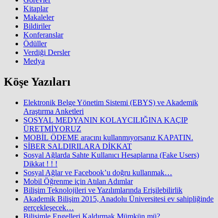
Kitaplar
Makaleler
Bildiriler
Konferanslar
Ödüller
Verdiği Dersler
Medya
Köşe Yazıları
Elektronik Belge Yönetim Sistemi (EBYS) ve Akademik
Araştırma Anketleri
SOSYAL MEDYANIN KOLAYCILIĞINA KAÇIP
ÜRETMİYORUZ
MOBİL ÖDEME aracını kullanmıyorsanız KAPATIN.
SİBER SALDIRILARA DİKKAT
Sosyal Ağlarda Sahte Kullanıcı Hesaplarına (Fake Users)
Dikkat ! ! !
Sosyal Ağlar ve Facebook’u doğru kullanmak…
Mobil Öğrenme için Atılan Adımlar
Bilişim Teknolojileri ve Yazılımlarında Erişilebilirlik
Akademik Bilişim 2015, Anadolu Üniversitesi ev sahipliğinde
gerçekleşecek…
Bilişimle Engelleri Kaldırmak Mümkün mü?