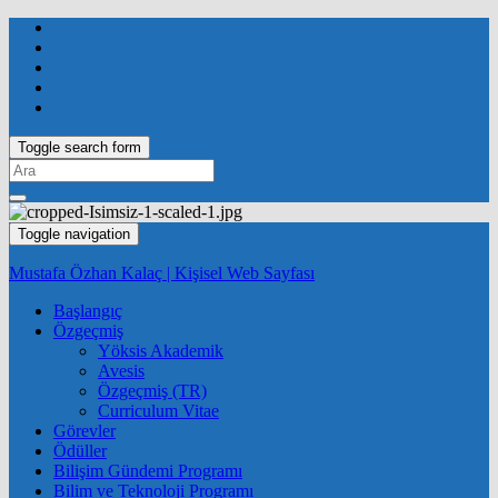
Toggle search form
Search
for:
Toggle navigation
Mustafa Özhan Kalaç | Kişisel Web Sayfası
Başlangıç
Özgeçmiş
Yöksis Akademik
Avesis
Özgeçmiş (TR)
Curriculum Vitae
Görevler
Ödüller
Bilişim Gündemi Programı
Bilim ve Teknoloji Programı