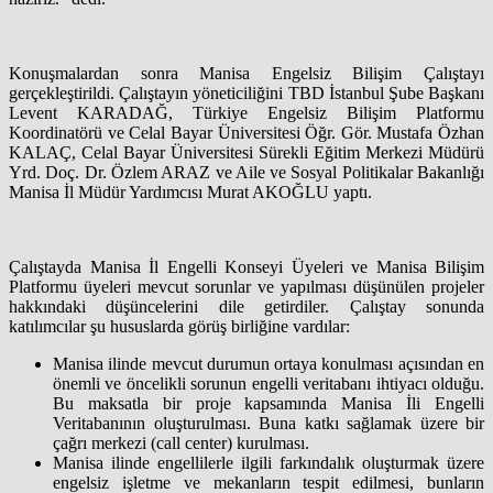
Konuşmalardan sonra Manisa Engelsiz Bilişim Çalıştayı
gerçekleştirildi. Çalıştayın yöneticiliğini TBD İstanbul Şube Başkanı
Levent KARADAĞ, Türkiye Engelsiz Bilişim Platformu
Koordinatörü ve Celal Bayar Üniversitesi Öğr. Gör. Mustafa Özhan
KALAÇ, Celal Bayar Üniversitesi Sürekli Eğitim Merkezi Müdürü
Yrd. Doç. Dr. Özlem ARAZ ve Aile ve Sosyal Politikalar Bakanlığı
Manisa İl Müdür Yardımcısı Murat AKOĞLU yaptı.
Çalıştayda Manisa İl Engelli Konseyi Üyeleri ve Manisa Bilişim
Platformu üyeleri mevcut sorunlar ve yapılması düşünülen projeler
hakkındaki düşüncelerini dile getirdiler. Çalıştay sonunda
katılımcılar şu hususlarda görüş birliğine vardılar:
Manisa ilinde mevcut durumun ortaya konulması açısından en
önemli ve öncelikli sorunun engelli veritabanı ihtiyacı olduğu.
Bu maksatla bir proje kapsamında Manisa İli Engelli
Veritabanının oluşturulması. Buna katkı sağlamak üzere bir
çağrı merkezi (call center) kurulması.
Manisa ilinde engellilerle ilgili farkındalık oluşturmak üzere
engelsiz işletme ve mekanların tespit edilmesi, bunların