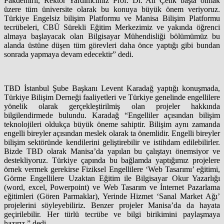
Pakdemirli, Rektör Yardımcımız Prof. Dr. Ali Çelik başta olmak
üzere tüm üniversite olarak bu konuya büyük önem veriyoruz.
Türkiye Engelsiz bilişim Platformu ve Manisa Bilişim Platformu
tecrübeleri, CBÜ Sürekli Eğitim Merkezimiz ve yakında öğrenci
almaya başlayacak olan Bilgisayar Mühendisliği bölümümüz bu
alanda üstüne düşen tüm görevleri daha önce yaptığı gibi bundan
sonrada yapmaya devam edecektir” dedi.
TBD İstanbul Şube Başkanı Levent Karadağ yaptığı konuşmada,
Türkiye Bilişim Derneği faaliyetleri ve Türkiye genelinde engellilere
yönelik olarak gerçekleştirilmiş olan projeler hakkında
bilgilendirmede bulundu. Karadağ “Engelliler açısından bilişim
teknolojileri oldukça büyük öneme sahiptir. Bilişim aynı zamanda
engelli bireyler açısından meslek olarak ta önemlidir. Engelli bireyler
bilişim sektöründe kendilerini geliştirebilir ve istihdam edilebilirler.
Bizde TBD olarak Manisa’da yapılan bu çalıştayı önemsiyor ve
destekliyoruz. Türkiye çapında bu bağlamda yaptığımız projelere
örnek vermek gerekirse Fiziksel Engellilere ‘Web Tasarımı’ eğitimi,
Görme Engellilere Uzaktan Eğitim ile Bilgisayar Okur Yazarlığı
(word, excel, Powerpoint) ve Web Tasarım ve İnternet Pazarlama
eğitimleri (Gören Parmaklar), Yerinde Hizmet ‘Sanal Market Ağı’
projelerini söyleyebiliriz. Benzer projeler Manisa’da da hayata
geçirilebilir. Her türlü tecrübe ve bilgi birikimini paylaşmaya
hazırız.” dedi.